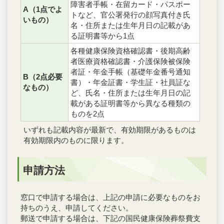
障害者手帳・在留カード・パスポー
A（1点でよ
トなど、官公署発行の顔写真付き氏
いもの）
名・住所または生年月日の記載があ
る証明書等から1点
各種健康保険資格確認書・後期高齢
者医療資格確認書・介護保険被保険
者証・年金手帳（基礎年金番号通知
B（2点必要
書）・年金証書・学生証・社員証な
なもの）
ど、氏名・住所または生年月日の記
載がある証明書等から異なる種類の
ものを2点
いずれも記載内容が最新で、有効期限があるものは
有効期限内のものに限ります。
申請方法
窓口で申請する場合は、上記の申請に必要なものをお
持ちのうえ、申請してください。
郵送で申請する場合は、下記の国民健康保険葬祭費支