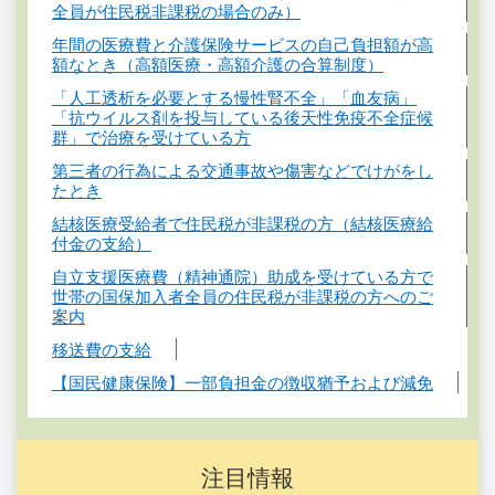
全員が住民税非課税の場合のみ）
年間の医療費と介護保険サービスの自己負担額が高
額なとき（高額医療・高額介護の合算制度）
「人工透析を必要とする慢性腎不全」「血友病」
「抗ウイルス剤を投与している後天性免疫不全症候
群」で治療を受けている方
第三者の行為による交通事故や傷害などでけがをし
たとき
結核医療受給者で住民税が非課税の方（結核医療給
付金の支給）
自立支援医療費（精神通院）助成を受けている方で
世帯の国保加入者全員の住民税が非課税の方へのご
案内
移送費の支給
【国民健康保険】一部負担金の徴収猶予および減免
注目情報