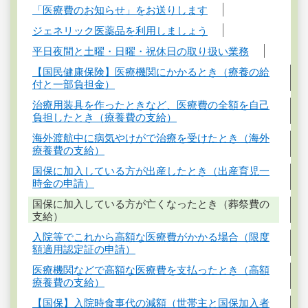
「医療費のお知らせ」をお送りします
ジェネリック医薬品を利用しましょう
平日夜間と土曜・日曜・祝休日の取り扱い業務
【国民健康保険】医療機関にかかるとき（療養の給
付と一部負担金）
治療用装具を作ったときなど、医療費の全額を自己
負担したとき（療養費の支給）
海外渡航中に病気やけがで治療を受けたとき（海外
療養費の支給）
国保に加入している方が出産したとき（出産育児一
時金の申請）
国保に加入している方が亡くなったとき（葬祭費の
支給）
入院等でこれから高額な医療費がかかる場合（限度
額適用認定証の申請）
医療機関などで高額な医療費を支払ったとき（高額
療養費の支給）
【国保】入院時食事代の減額（世帯主と国保加入者