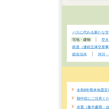
バスに代わる新たな交
宅地・建物
空き
鉄道（連続立体交差事
総合治水
河川・
令和8年熊本地震災
熱中症にご注意く
水害（集中豪雨・