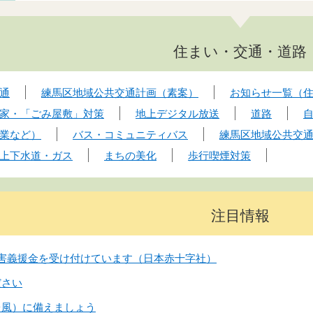
住まい・交通・道路
通
練馬区地域公共交通計画（素案）
お知らせ一覧（
家・「ごみ屋敷」対策
地上デジタル放送
道路
業など）
バス・コミュニティバス
練馬区地域公共交
上下水道・ガス
まちの美化
歩行喫煙対策
注目情報
害義援金を受け付けています（日本赤十字社）
ださい
台風）に備えましょう