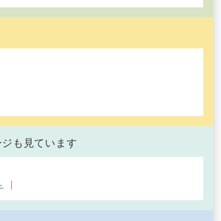
ージも見ています
～