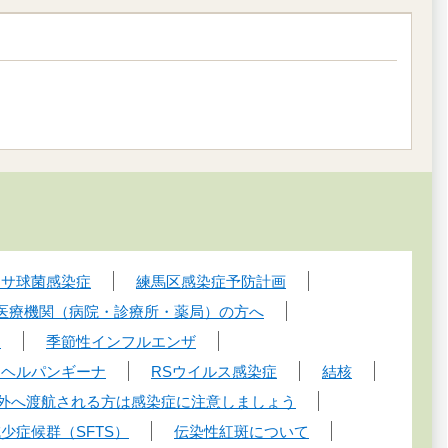
ンサ球菌感染症
練馬区感染症予防計画
医療機関（病院・診療所・薬局）の方へ
）
季節性インフルエンザ
・ヘルパンギーナ
RSウイルス感染症
結核
外へ渡航される方は感染症に注意しましょう
少症候群（SFTS）
伝染性紅斑について