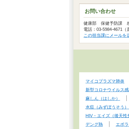
お問い合わせ
健康部 保健予防課
電話：03-5984-4671
この担当課にメールを
マイコプラズマ肺炎
新型コロナウイルス感
麻しん（はしか）
水痘（みずぼうそう）
HIV・エイズ（後天
デング熱
エボラ