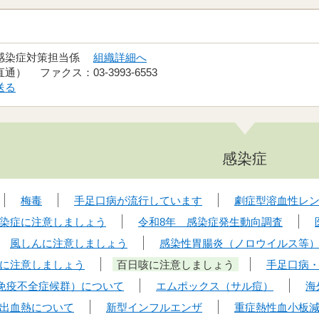
 感染症対策担当係
組織詳細へ
（直通） ファクス：03-3993-6553
送る
感染症
梅毒
手足口病が流行しています
劇症型溶血性レ
染症に注意しましょう
令和8年 感染症発生動向調査
風しんに注意しましょう
感染性胃腸炎（ノロウイルス等
に注意しましょう
百日咳に注意しましょう
手足口病
性免疫不全症候群）について
エムポックス（サル痘）
海
出血熱について
新型インフルエンザ
重症熱性血小板減