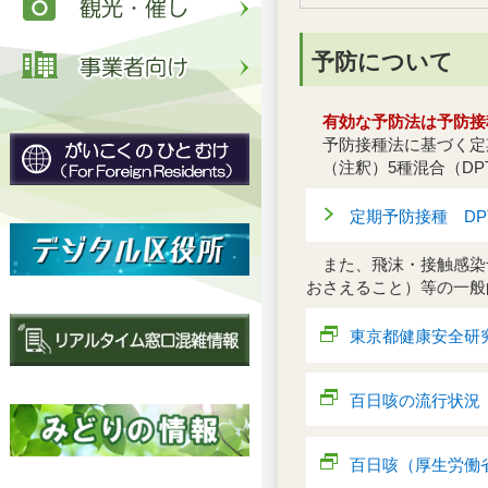
予防について
有効な予防法は予防接
予防接種法に基づく定
（注釈）5種混合（DPT
定期予防接種 DPT-
また、飛沫・接触感染
おさえること）等の一般
東京都健康安全研
百日咳の流行状況
百日咳（厚生労働