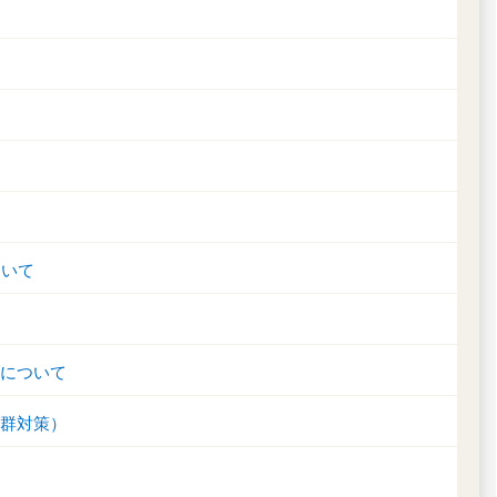
ついて
について
群対策）