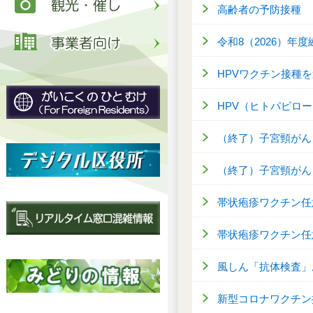
高齢者の予防接種
令和8（2026）年
HPVワクチン接種
HPV（ヒトパピロ
（終了）子宮頸がん
（終了）子宮頸がん
帯状疱疹ワクチン任
帯状疱疹ワクチン任
風しん「抗体検査」
新型コロナワクチン