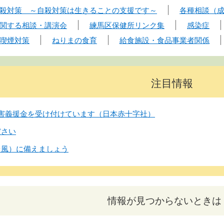
殺対策 ～自殺対策は生きることの支援です～
各種相談（
関する相談・講演会
練馬区保健所リンク集
感染症
喫煙対策
ねりまの食育
給食施設・食品事業者関係
注目情報
害義援金を受け付けています（日本赤十字社）
ださい
台風）に備えましょう
情報が見つからないときは