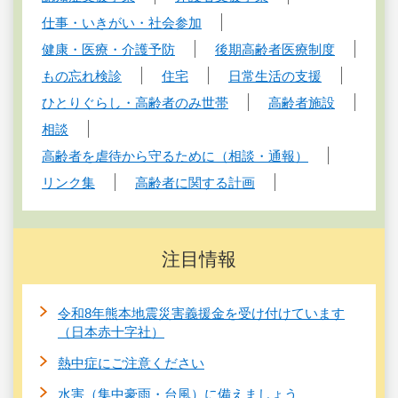
仕事・いきがい・社会参加
健康・医療・介護予防
後期高齢者医療制度
もの忘れ検診
住宅
日常生活の支援
ひとりぐらし・高齢者のみ世帯
高齢者施設
相談
高齢者を虐待から守るために（相談・通報）
リンク集
高齢者に関する計画
注目情報
令和8年熊本地震災害義援金を受け付けています
（日本赤十字社）
熱中症にご注意ください
水害（集中豪雨・台風）に備えましょう