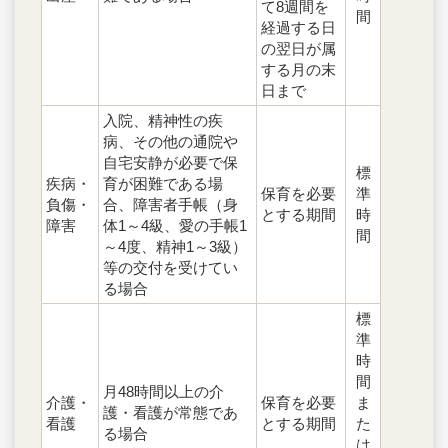
て8週間を
間
経過する日
の翌日が属
する月の末
日まで
入院、精神性の疾
病、その他の通院や
自宅安静が必要で保
標
疾病・
育が困難である場
保育を必要
準
負傷・
合、障害者手帳（身
とする期間
時
障害
体1～4級、愛の手帳1
間
～4度、精神1～3級）
等の交付を受けてい
る場合
標
準
時
間
月48時間以上の介
介護・
保育を必要
ま
護・看護が常態であ
看護
とする期間
た
る場合
は