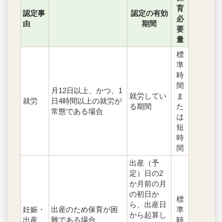
育
認定事
認定の有効
必
由
期間
要
量
標
準
時
間
月12日以上、かつ、1
就労してい
ま
就労
日4時間以上の就労が
る期間
た
常態である場合
は
短
時
間
出産（予
定）日の2
か月前の月
の初日か
標
ら、出産日
妊娠・
出産のため保育が困
準
から起算し
出産
難である場合
時