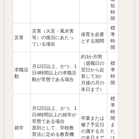
短
時
間
標
災害（火災・風水害
保育を必要
準
災害
等）の復旧にあたっ
とする期間
時
ている場合
間
約3か月間
（退職日の
標
月12日以上、かつ、1
求職活
翌日から起
準
日4時間以上の求職活
動
算して3か
時
動が常態である場合
月後の月の
間
末日まで）
標
準
月12日以上、かつ、1
時
日4時間以上の就学が
卒業または
間
常態である場合
修了予定日
ま
就学
原則として、学校教
の属する月
た
育法に定める教育機
の末日まで
は