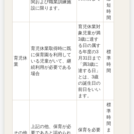
関および職業訓練施
短
設に限ります。
時
間
育児休業対
象児童が満
3歳に達す
る日の属す
育児休業取得時に既
る年度の3
標
に保育園を利用して
育児休
月31日まで
準
いる児童がいて、継
業
「満3歳に
時
続利用が必要である
達する日」
間
場合
とは、3歳
の誕生日の
前日をいい
ます。
標
準
時
間
上記の他、保育が必
保育を必要
ま
その他
要であると認められ