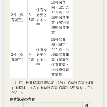
認可保育
園・認定こ
保育を
ども園・地
2号（保
3～
必要と
域型保育事
育認定）
5歳
する世
業（居宅訪
帯
問型保育事
業）
認可保育
園・認定こ
保育を
ども園・地
3号（保
0～
必要と
域型保育事
育認定）
2歳
する世
業（家庭的
帯
保育事業・
小規模保育
事業等）
（注釈）教育標準時間認定（1号）で幼稚園等を利用
する時は、入園する幼稚園等で認定の申請をしてく
ださい。
保育認定の内容
保