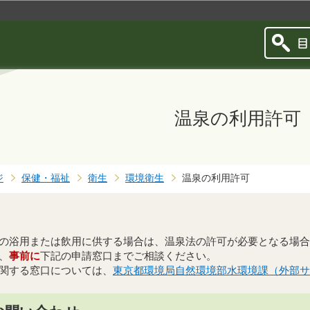
このページの本文へ移動
温泉の利用許可
ジ
保健・福祉
衛生
環境衛生
温泉の利用許可
の浴用または飲用に供する場合は、温泉法の許可が必要となる場合
、
事前に
下記の申請窓口までご相談ください。
関する窓口については、
東京都環境局自然環境部水環境課（外部サ