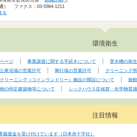
(直通） ファクス：03-5984-1211
送る
環境衛生
ページ
事業譲渡に関する手続きについて
受水槽の衛
公衆浴場の営業許可
興行場の営業許可
クリーニング
クリーニング（コインランドリー）施設の開設について
旅
例の特定建築物等について
シックハウス症候群・化学物質
注目情報
害義援金を受け付けています（日本赤十字社）