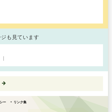
ージも見ています
シー
リンク集