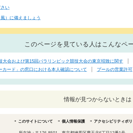
ださい
台風）に備えましょう
このページを見ている人はこんなペ
競技大会および第15回パラリンピック競技大会の東京招致に関す
ンバーカード」の窓口における本人確認について
プールの営業許可
情報が見つからないときは
このサイトについて
個人情報保護
アクセシビリティポリ
所在地：
〒176-8501 東京都練馬区豊玉北6丁目12番1号