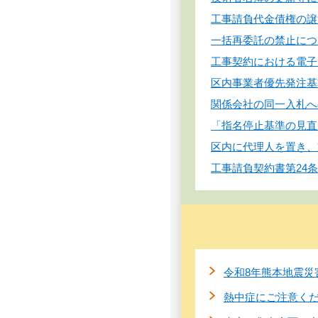
工事請負代金債権の譲
一括再委託の禁止につ
工事契約における電子
区内事業者優先発注基
関係会社の同一入札へ
「指名停止基準の見直
区内に代理人を置き、
工事請負契約書第24
令和8年熊本地震災
熱中症にご注意く