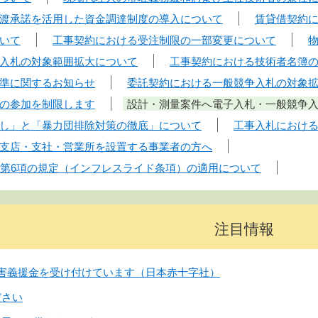
渡承諾を活用した資金調達制度の導入について
賃貸借契約
いて
工事契約における受注制限の一部変更について
入札の対象範囲拡大について
工事契約における技術者名簿
準に関するお知らせ
委託契約における一般競争入札の対象
の参加を制限します
設計・測量案件へ電子入札・一般競争
し」と「暴力団排除対策の徹底」について
工事入札におけ
支店・支社・営業所を設置する事業者の方へ
条第6項の規定（インフレスライド条項）の適用について
注目情報
害義援金を受け付けています（日本赤十字社）
ださい