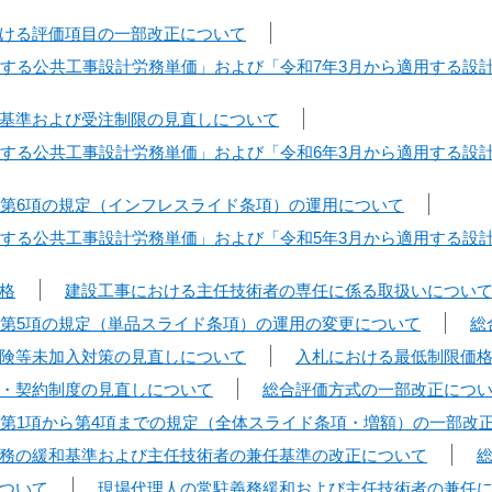
ける評価項目の一部改正について
用する公共工事設計労務単価」および「令和7年3月から適用する設
基準および受注制限の見直しについて
用する公共工事設計労務単価」および「令和6年3月から適用する設
条第6項の規定（インフレスライド条項）の運用について
用する公共工事設計労務単価」および「令和5年3月から適用する設
格
建設工事における主任技術者の専任に係る取扱いについ
条第5項の規定（単品スライド条項）の運用の変更について
総
険等未加入対策の見直しについて
入札における最低制限価
・契約制度の見直しについて
総合評価方式の一部改正につ
条第1項から第4項までの規定（全体スライド条項・増額）の一部改
務の緩和基準および主任技術者の兼任基準の改正について
ついて
現場代理人の常駐義務緩和および主任技術者の兼任