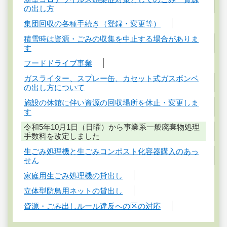
の出し方
集団回収の各種手続き（登録・変更等）
積雪時は資源・ごみの収集を中止する場合がありま
す
フードドライブ事業
ガスライター、スプレー缶、カセット式ガスボンベ
の出し方について
施設の休館に伴い資源の回収場所を休止・変更しま
す
令和5年10月1日（日曜）から事業系一般廃棄物処理
手数料を改定しました
生ごみ処理機と生ごみコンポスト化容器購入のあっ
せん
家庭用生ごみ処理機の貸出し
立体型防鳥用ネットの貸出し
資源・ごみ出しルール違反への区の対応