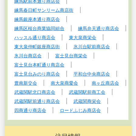
練馬駅前本通り商店会
練馬春日町サンリーム商店街
練馬銀座本通り商店会
練馬区桜台商業協同組合
練馬弁天通り商店会
ハッスル通り商店会
東大泉商栄会
東大泉仲町銀座商店街
氷川台駅前商店会
氷川台商店会
富士見台商栄会
富士見台本町通り商店会
富士見台みのり商店会
平和台中央商店会
豊南新交会
南大泉商愛会
南ヶ丘商店会
武蔵関駅北口商店会
武蔵関駅前商工会
武蔵関駅前通り商店会
武蔵関商栄会
四商通り商店会
ロードふじみ商店会