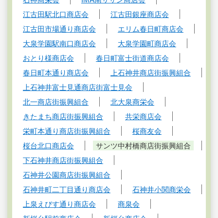
江古田駅北口商店会
江古田銀座商店会
江古田市場通り商店会
エリム春日町商店会
大泉学園駅南口商店会
大泉学園町商店会
おとり様商店会
春日町富士街道商店会
春日町本通り商店会
上石神井商店街振興組合
上石神井富士見通商店街富士見会
北一商店街振興組合
北大泉商栄会
きたまち商店街振興組合
共栄商店会
栄町本通り商店街振興組合
桜商友会
桜台北口商店会
サンツ中村橋商店街振興組合
下石神井商店街振興組合
石神井公園商店街振興組合
石神井町二丁目通り商店会
石神井小関商栄会
上泉えびす通り商店会
商泉会