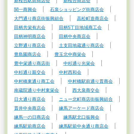
新桜台駅前商店会
新桜台商店会
関一商興会
石泉ショッピング街商店会
大門通り商店街振興組合
高松町造商店会
田柄共栄有志会
田柄5丁目地域商工会
田柄神明商店会
田柄中央商店会
立野通り商店会
土支田地蔵通り商店会
豊島園商店会
豊玉北中商栄会
豊中栄通り商店街
中杉通り光栄会
中杉通り親交会
中村西和会
中村橋東通り商工会
中村橋駅前通り貫商会
南蔵院通り中村東栄会
西大泉商交会
日大通り商店会
ニュー北町商店街振興組合
貫井中央商店会
練馬アーケード商店会
練馬一の日商店会
練馬駅北口振興会
練馬駅前商店会
練馬駅前中央通り商店会