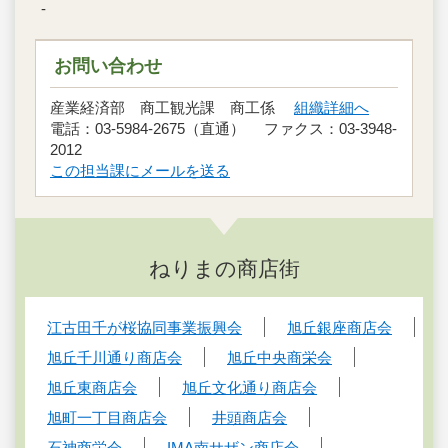
-
お問い合わせ
産業経済部 商工観光課 商工係
組織詳細へ
電話：03-5984-2675（直通） ファクス：03-3948-
2012
この担当課にメールを送る
ねりまの商店街
江古田千が桜協同事業振興会
旭丘銀座商店会
旭丘千川通り商店会
旭丘中央商栄会
旭丘東商店会
旭丘文化通り商店会
旭町一丁目商店会
井頭商店会
石神商栄会
IMA南サザン商店会