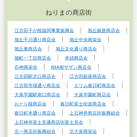
ねりまの商店街
江古田千が桜協同事業振興会
旭丘銀座商店会
旭丘千川通り商店会
旭丘中央商栄会
旭丘東商店会
旭丘文化通り商店会
旭町一丁目商店会
井頭商店会
石神商栄会
IMA南サザン商店会
江古田駅北口商店会
江古田銀座商店会
江古田市場通り商店会
エリム春日町商店会
大泉学園駅南口商店会
大泉学園町商店会
おとり様商店会
春日町富士街道商店会
春日町本通り商店会
上石神井商店街振興組合
上石神井富士見通商店街富士見会
北一商店街振興組合
北大泉商栄会