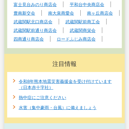
富士見台みのり商店会
平和台中央商店会
豊南新交会
南大泉商愛会
南ヶ丘商店会
武蔵関駅北口商店会
武蔵関駅前商工会
武蔵関駅前通り商店会
武蔵関商栄会
四商通り商店会
ロードふじみ商店会
注目情報
令和8年熊本地震災害義援金を受け付けています
（日本赤十字社）
熱中症にご注意ください
水害（集中豪雨・台風）に備えましょう