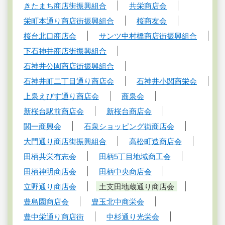
きたまち商店街振興組合
共栄商店会
栄町本通り商店街振興組合
桜商友会
桜台北口商店会
サンツ中村橋商店街振興組合
下石神井商店街振興組合
石神井公園商店街振興組合
石神井町二丁目通り商店会
石神井小関商栄会
上泉えびす通り商店会
商泉会
新桜台駅前商店会
新桜台商店会
関一商興会
石泉ショッピング街商店会
大門通り商店街振興組合
高松町造商店会
田柄共栄有志会
田柄5丁目地域商工会
田柄神明商店会
田柄中央商店会
立野通り商店会
土支田地蔵通り商店会
豊島園商店会
豊玉北中商栄会
豊中栄通り商店街
中杉通り光栄会