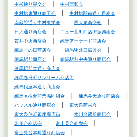
中杉通り親交会
中村西和会
中村橋東通り商工会
中村橋駅前通り貫商会
南蔵院通り中村東栄会
西大泉商交会
日大通り商店会
ニュー北町商店街振興組合
貫井中央商店会
練馬アーケード商店会
練馬一の日商店会
練馬駅北口振興会
練馬駅前商店会
練馬駅前中央通り商店会
練馬駅前本通り商店会
練馬春日町サンリーム商店街
練馬銀座本通り商店会
練馬区桜台商業協同組合
練馬弁天通り商店会
ハッスル通り商店会
東大泉商栄会
東大泉仲町銀座商店街
氷川台駅前商店会
氷川台商店会
富士見台商栄会
富士見台本町通り商店会