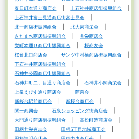
春日町本通り商店会
上石神井商店街振興組合
上石神井富士見通商店街富士見会
北一商店街振興組合
北大泉商栄会
きたまち商店街振興組合
共栄商店会
栄町本通り商店街振興組合
桜商友会
桜台北口商店会
サンツ中村橋商店街振興組合
下石神井商店街振興組合
石神井公園商店街振興組合
石神井町二丁目通り商店会
石神井小関商栄会
上泉えびす通り商店会
商泉会
新桜台駅前商店会
新桜台商店会
関一商興会
石泉ショッピング街商店会
大門通り商店街振興組合
高松町造商店会
田柄共栄有志会
田柄5丁目地域商工会
田柄神明商店会
田柄中央商店会