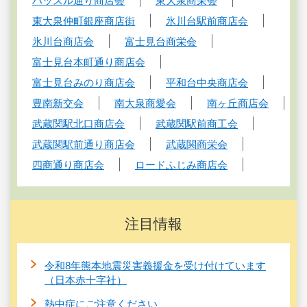
ハッスル通り商店会
東大泉商栄会
東大泉仲町銀座商店街
氷川台駅前商店会
氷川台商店会
富士見台商栄会
富士見台本町通り商店会
富士見台みのり商店会
平和台中央商店会
豊南新交会
南大泉商愛会
南ヶ丘商店会
武蔵関駅北口商店会
武蔵関駅前商工会
武蔵関駅前通り商店会
武蔵関商栄会
四商通り商店会
ロードふじみ商店会
注目情報
令和8年熊本地震災害義援金を受け付けています
（日本赤十字社）
熱中症にご注意ください