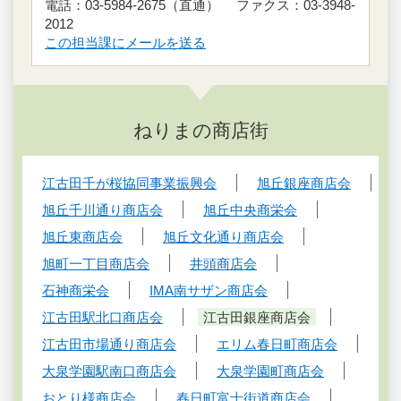
電話：03-5984-2675（直通） ファクス：03-3948-
2012
この担当課にメールを送る
ねりまの商店街
江古田千が桜協同事業振興会
旭丘銀座商店会
旭丘千川通り商店会
旭丘中央商栄会
旭丘東商店会
旭丘文化通り商店会
旭町一丁目商店会
井頭商店会
石神商栄会
IMA南サザン商店会
江古田駅北口商店会
江古田銀座商店会
江古田市場通り商店会
エリム春日町商店会
大泉学園駅南口商店会
大泉学園町商店会
おとり様商店会
春日町富士街道商店会