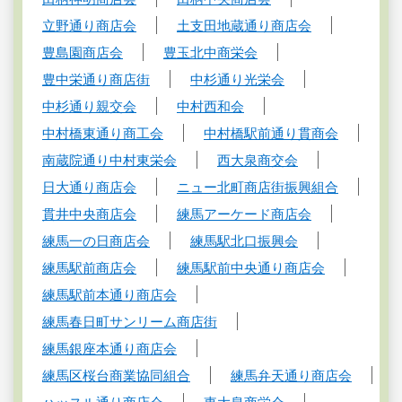
立野通り商店会
土支田地蔵通り商店会
豊島園商店会
豊玉北中商栄会
豊中栄通り商店街
中杉通り光栄会
中杉通り親交会
中村西和会
中村橋東通り商工会
中村橋駅前通り貫商会
南蔵院通り中村東栄会
西大泉商交会
日大通り商店会
ニュー北町商店街振興組合
貫井中央商店会
練馬アーケード商店会
練馬一の日商店会
練馬駅北口振興会
練馬駅前商店会
練馬駅前中央通り商店会
練馬駅前本通り商店会
練馬春日町サンリーム商店街
練馬銀座本通り商店会
練馬区桜台商業協同組合
練馬弁天通り商店会