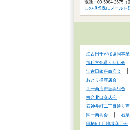
電話：03-5984-2675
この担当課にメールを
江古田千が桜協同事業
旭丘文化通り商店会
江古田銀座商店会
おとり様商店会
北一商店街振興組合
桜台北口商店会
石神井町二丁目通り商
関一商興会
石泉
田柄5丁目地域商工会