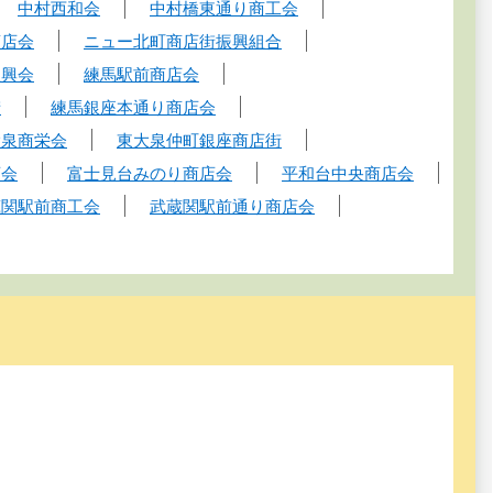
中村西和会
中村橋東通り商工会
商店会
ニュー北町商店街振興組合
振興会
練馬駅前商店会
街
練馬銀座本通り商店会
大泉商栄会
東大泉仲町銀座商店街
店会
富士見台みのり商店会
平和台中央商店会
蔵関駅前商工会
武蔵関駅前通り商店会