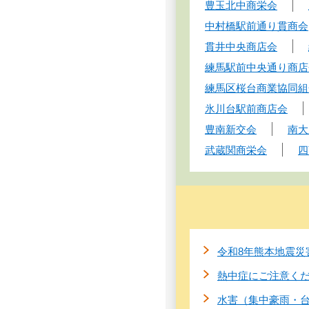
豊玉北中商栄会
中村橋駅前通り貫商会
貫井中央商店会
練馬駅前中央通り商店
練馬区桜台商業協同組
氷川台駅前商店会
豊南新交会
南大
武蔵関商栄会
四
令和8年熊本地震災
熱中症にご注意く
水害（集中豪雨・