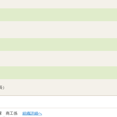
会長）
光課 商工係
組織詳細へ