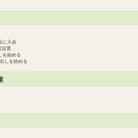
合会に入会
設置
出しを始める
しを始める
業