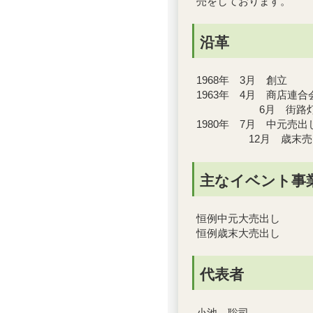
売をしております。
沿革
1968年 3月 創立
1963年 4月 商店連
6月 街路灯
1980年 7月 中元売
12月 歳末売出
主なイベント事
恒例中元大売出し
恒例歳末大売出し
代表者
小池 聡司