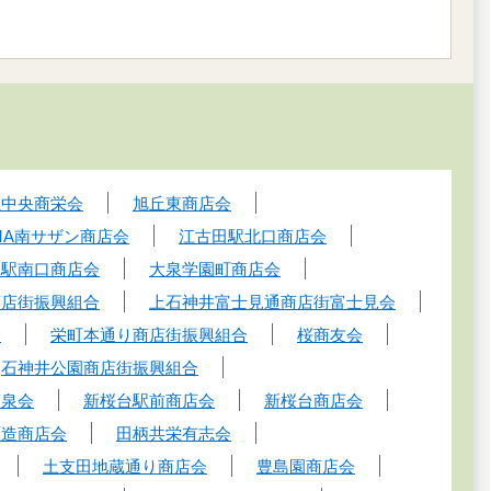
丘中央商栄会
旭丘東商店会
MA南サザン商店会
江古田駅北口商店会
園駅南口商店会
大泉学園町商店会
商店街振興組合
上石神井富士見通商店街富士見会
会
栄町本通り商店街振興組合
桜商友会
石神井公園商店街振興組合
商泉会
新桜台駅前商店会
新桜台商店会
町造商店会
田柄共栄有志会
土支田地蔵通り商店会
豊島園商店会