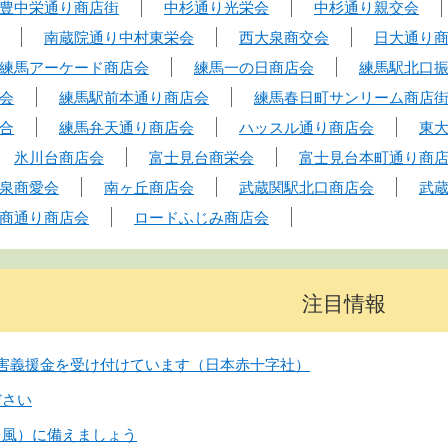
豊中栄通り商店街
中杉通り光栄会
中杉通り親交会
南蔵院通り中村東栄会
西大泉商交会
日大通り
練馬アーケード商店会
練馬一の日商店会
練馬駅北口
会
練馬駅前本通り商店会
練馬春日町サンリーム商店
合
練馬弁天通り商店会
ハッスル通り商店会
東
氷川台商店会
富士見台商栄会
富士見台本町通り商
泉商愛会
南ヶ丘商店会
武蔵関駅北口商店会
武
商通り商店会
ロードふじみ商店会
注目情報
害義援金を受け付けています（日本赤十字社）
ださい
台風）に備えましょう