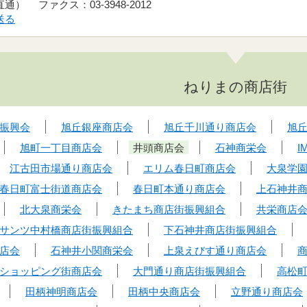
（直通） ファクス：03-3948-2012
送る
ねりまの商店街
振興会
旭丘銀座商店会
旭丘千川通り商店会
旭
旭町一丁目商店会
井頭商店会
石神商栄会
I
江古田市場通り商店会
エリム春日町商店会
大泉学
春日町富士街道商店会
春日町本通り商店会
上石神井
北大泉商栄会
きたまち商店街振興組合
共栄商店
サンツ中村橋商店街振興組合
下石神井商店街振興組合
店会
石神井小関商栄会
上泉えびす通り商店会
ショッピング街商店会
大門通り商店街振興組合
高松
田柄神明商店会
田柄中央商店会
立野通り商店会