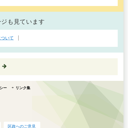
ージも見ています
について
シー
リンク集
区政へのご意見