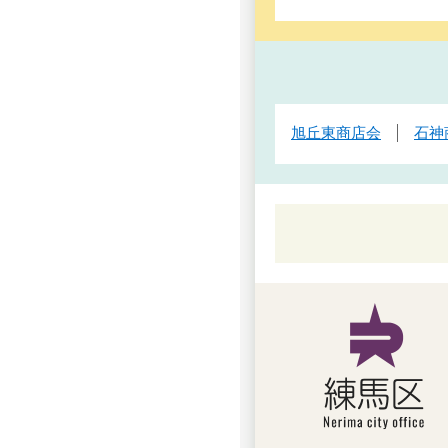
旭丘東商店会
石神