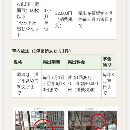
A4以下（両
1か
面可）60枚
32,000円
掲出を希望する月
月
以下
（消費税
の前々月の末日ま
単
1セット紐
別）
で
位
綴じ×8セッ
ト
車内放送（1停留所あたり1件）
募集
規格
掲出期間
掲出料金
時期
毎年3
原稿は、漢
毎年7月1日
片道1回あた
月末
字を含めて
～翌年6月3
り、年額40,000
日ま
30文字ま
0日まで
円（消費税別）
で
で