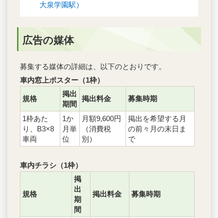
大泉学園駅）
広告の媒体
募集する媒体の詳細は、以下のとおりです。
車内窓上ポスター（1枠）
掲出
規格
掲出料金
募集時期
期間
1枠あた
1か
月額9,600円
掲出を希望する月
り、B3×8
月単
（消費税
の前々月の末日ま
車両
位
別）
で
車内チラシ（1枠）
掲
出
規格
掲出料金
募集時期
期
間