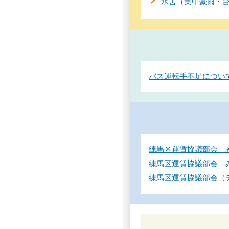
水害（集中豪雨・
バス運転手不足につい
練馬区運賃協議部会 み
練馬区運賃協議部会 
練馬区運賃協議部会（