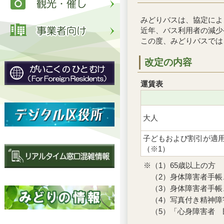
みどりバスは、協定によ
近年、バス利用者の減少
この度、みどりバスでは
改定の内容
運賃表
大人
子どもおよび割引が適
（※1）
※（1）65歳以上の方
（2）身体障害者手帳
（3）身体障害者手帳
（4）写真付き精神障
（5）「心身障害者 