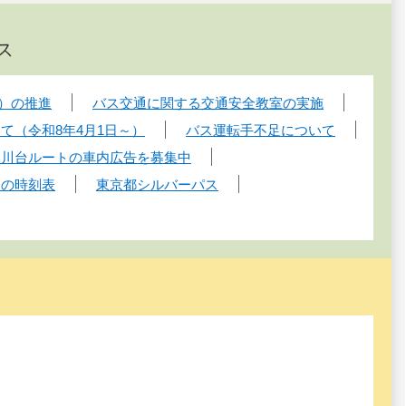
ス
）の推進
バス交通に関する交通安全教室の実施
て（令和8年4月1日～）
バス運転手不足について
氷川台ルートの車内広告を募集中
スの時刻表
東京都シルバーパス