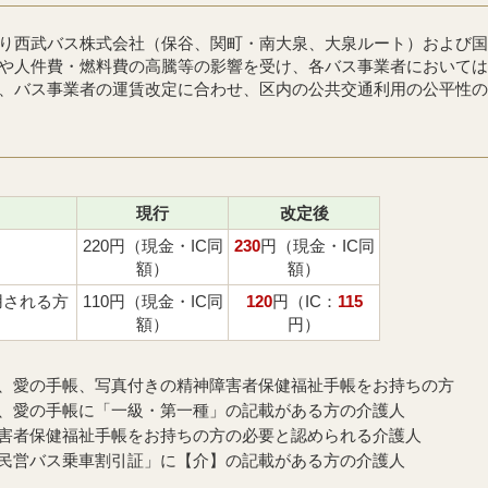
り西武バス株式会社（保谷、関町・南大泉、大泉ルート）および国
や人件費・燃料費の高騰等の影響を受け、各バス事業者においては
、バス事業者の運賃改定に合わせ、区内の公共交通利用の公平性の
現行
改定後
220円（現金・IC同
230
円（現金・IC同
額）
額）
用される方
110円（現金・IC同
120
円（IC：
115
額）
円）
、愛の手帳、写真付きの精神障害者保健福祉手帳をお持ちの方
、愛の手帳に「一級・第一種」の記載がある方の介護人
害者保健福祉手帳をお持ちの方の必要と認められる介護人
民営バス乗車割引証」に【介】の記載がある方の介護人