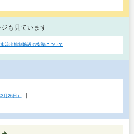
ージも見ています
雨水流出抑制施設の指導について
月26日）