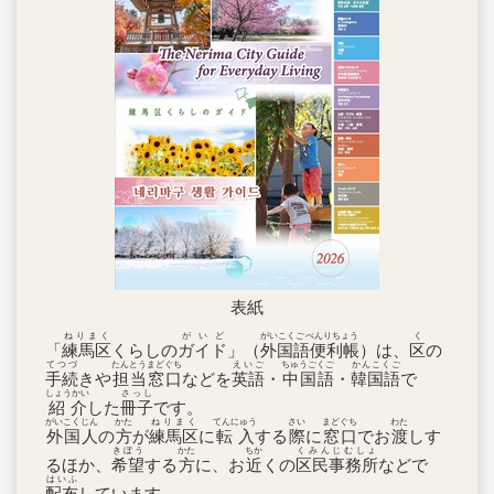
表紙
ねりまく
がいど
がいこくごべんりちょう
く
「
練馬区
くらしの
ガイド
」（
外国語便利帳
）は、
区
の
てつづ
たんとうまどぐち
えいご
ちゅうごくご
かんこくご
手続
きや
担当窓口
などを
英語
・
中国語
・
韓国語
で
しょうかい
さっし
紹介
した
冊子
です。
がいこくじん
かた
ねりまく
てんにゅう
さい
まどぐち
わた
外国人
の
方
が
練馬区
に
転入
する
際
に
窓口
でお
渡
しす
きぼう
かた
ちか
くみんじむしょ
るほか、
希望
する
方
に、お
近
くの
区民事務所
などで
はいふ
配布
しています。