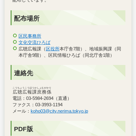
配布場所
区民事務所
文化交流ひろば
広聴広報課（
区役所
本庁舎7階）、地域振興課（同
本庁舎9階）、区民情報ひろば（同北庁舎1階）
連絡先
こうちょうこうほうかしょむがかり
広聴広報課庶務係
電話：03-5984-2694（直通）
ファクス：03-3993-1194
メール：
koho03@city.nerima.tokyo.jp
PDF版