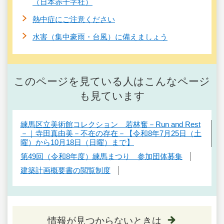
（日本赤十字社）
熱中症にご注意ください
水害（集中豪雨・台風）に備えましょう
このページを見ている人はこんなページ
も見ています
練馬区立美術館コレクション 若林奮－Run and Rest
－｜寺田真由美－不在の存在－【令和8年7月25日（土
曜）から10月18日（日曜）まで】
第49回（令和8年度）練馬まつり 参加団体募集
建築計画概要書の閲覧制度
情報が見つからないときは