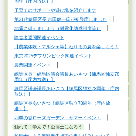
周年（庁内放送）】
子育てのサポートや遊び場を紹介します
第21代練馬区長 吉田健一氏が初登庁しました
地震に備えましょう（耐震化助成制度等）
障害者週間関連イベント
【農業体験・マルシェ等】ねりまの農を楽しもう！
東京2025デフリンピック関連イベント
農業関連イベント
練馬区長・練馬区議会議長あいさつ【練馬区独立78
周年（庁内放送）】
練馬区議会議長あいさつ【練馬区独立78周年（庁内
放送）】
練馬区長あいさつ【練馬区独立78周年（庁内放
送）】
四季の香ローズガーデン サマーイベント
触れて！学んで！虫博士になろう
税理士による無料申告相談の申し込みについて