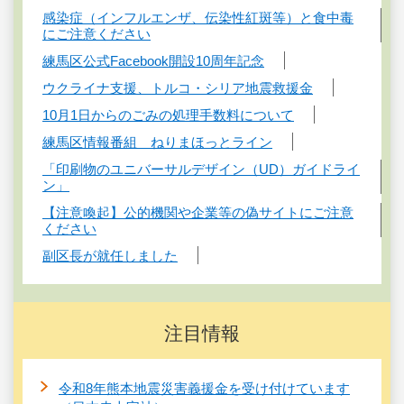
感染症（インフルエンザ、伝染性紅斑等）と食中毒
にご注意ください
練馬区公式Facebook開設10周年記念
ウクライナ支援、トルコ・シリア地震救援金
10月1日からのごみの処理手数料について
練馬区情報番組 ねりまほっとライン
「印刷物のユニバーサルデザイン（UD）ガイドライ
ン」
【注意喚起】公的機関や企業等の偽サイトにご注意
ください
副区長が就任しました
注目情報
令和8年熊本地震災害義援金を受け付けています