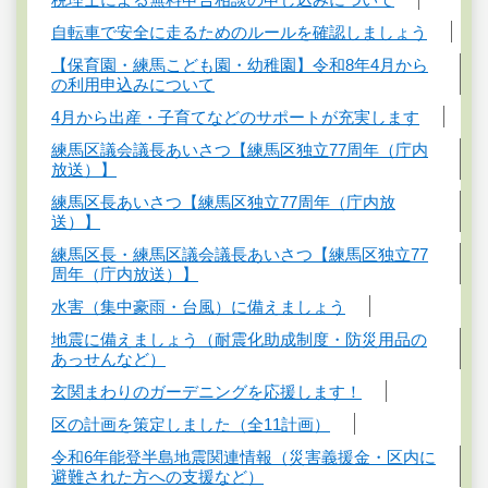
自転車で安全に走るためのルールを確認しましょう
【保育園・練馬こども園・幼稚園】令和8年4月から
の利用申込みについて
4月から出産・子育てなどのサポートが充実します
練馬区議会議長あいさつ【練馬区独立77周年（庁内
放送）】
練馬区長あいさつ【練馬区独立77周年（庁内放
送）】
練馬区長・練馬区議会議長あいさつ【練馬区独立77
周年（庁内放送）】
水害（集中豪雨・台風）に備えましょう
地震に備えましょう（耐震化助成制度・防災用品の
あっせんなど）
玄関まわりのガーデニングを応援します！
区の計画を策定しました（全11計画）
令和6年能登半島地震関連情報（災害義援金・区内に
避難された方への支援など）