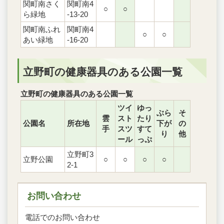
関町南さく
関町南4
○
○
ら緑地
-13-20
関町南ふれ
関町南4
○
○
あい緑地
-16-20
立野町の健康器具のある公園一覧
立野町の健康器具のある公園一覧
ツイ
ゆっ
ぶら
そ
雲
スト
たり
公園名
所在地
下が
の
手
スツ
すて
り
他
ール
っぷ
立野町3
立野公園
○
○
○
○
2-1
お問い合わせ
電話でのお問い合わせ