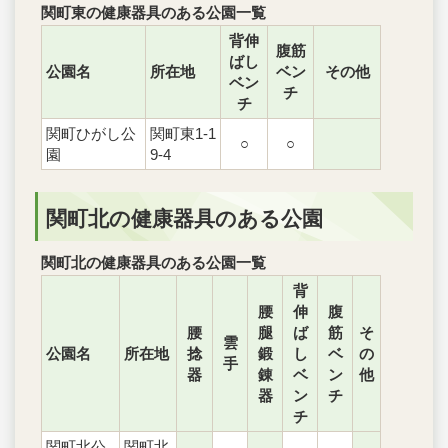
関町東の健康器具のある公園一覧
背伸
腹筋
ばし
公園名
所在地
ベン
その他
ベン
チ
チ
関町ひがし公
関町東1-1
○
○
園
9-4
関町北の健康器具のある公園
関町北の健康器具のある公園一覧
背
腰
伸
腹
腰
腿
ば
筋
そ
雲
公園名
所在地
捻
鍛
し
ベ
の
手
器
錬
ベ
ン
他
器
ン
チ
チ
関町北公
関町北