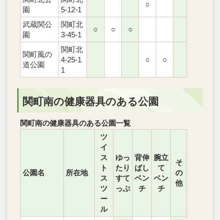
○
園
5-12-1
武蔵関公
関町北
○
○
○
園
3-45-1
関町北
関町風の
4-25-1
○
○
道公園
1
関町南の健康器具のある公園
関町南の健康器具のある公園一覧
ツ
イ
ス
ゆっ
背伸
腕立
そ
ト
たり
ばし
て
公園名
所在地
の
ス
すて
ベン
ベン
他
ツ
っぷ
チ
チ
ー
ル