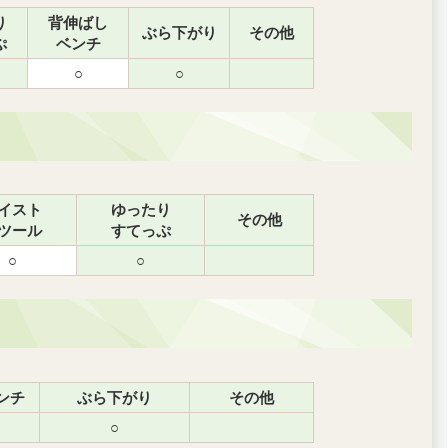
り
背伸ばし
ぶら下がり
その他
ぷ
ベンチ
○
○
イスト
ゆったり
その他
ツール
すてっぷ
○
○
ンチ
ぶら下がり
その他
○