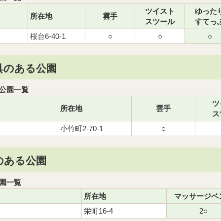
ツイスト
ゆった
所在地
雲手
スツール
すてっ
桜台6-40-1
○
○
○
具のある公園
公園一覧
ツ
所在地
雲手
ス
小竹町2-70-1
○
のある公園
園一覧
所在地
マッサージベ
栄町16-4
2○