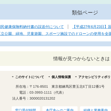
類似ページ
】国民健康保険料納付書の誤送付について
【平成27年6月23日
】区立公園、緑地、児童遊園、スポーツ施設でのドローンの使用を全
情報が見つからないときは
このサイトについて
個人情報保護
アクセシビリティポリ
所在地：
〒176-8501 東京都練馬区豊玉北6丁目12番1号
電話：
03-3993-1111（代表）
法人番号：
3000020131202
窓口受付時間
本庁舎へのご案内
組織と業務案内