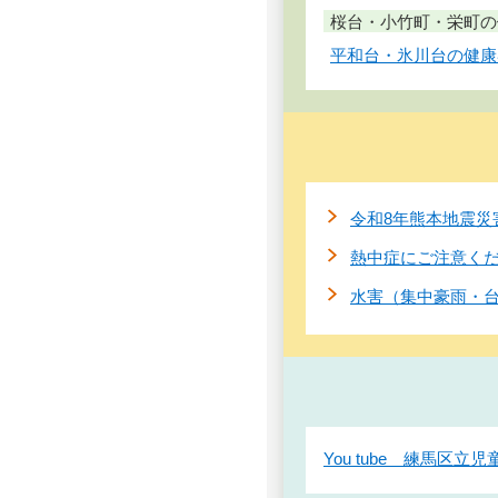
桜台・小竹町・栄町の
平和台・氷川台の健康
令和8年熊本地震災
熱中症にご注意く
水害（集中豪雨・
You tube 練馬区