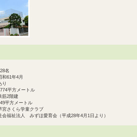
8名
61年4月
あり
4平方メートル
2階建
9平方メートル
宮さくら学童クラブ
社会福祉法人 みずほ愛育会（平成28年4月1日より）