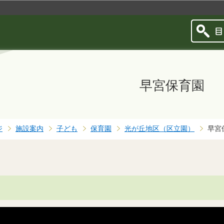
このページの本文へ移動
早宮保育園
ジ
施設案内
子ども
保育園
光が丘地区（区立園）
早宮