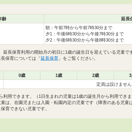
年齢
延長
朝：午前7時から午前7時30分まで
夕1：午後6時30分から午後7時30分まで
夕2：午後6時30分から午後8時30分まで
、延長保育利用の開始月の初日に1歳の誕生日を迎えている児童で
延長保育については「
延長
保
育
」をご覧ください。
0歳
1歳
2歳
定員は設けません
ら利用できます。（1日生まれの児童は1歳の誕生月から利用でき
児童は、在園児または入園・転園内定の児童です（障害のある児童
に保育できない児童です。