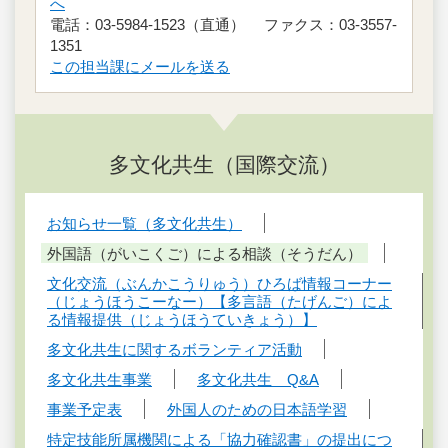
へ
電話：03-5984-1523（直通） ファクス：03-3557-
1351
この担当課にメールを送る
多文化共生（国際交流）
お知らせ一覧（多文化共生）
外国語（がいこくご）による相談（そうだん）
文化交流（ぶんかこうりゅう）ひろば情報コーナー
（じょうほうこーなー）【多言語（たげんご）によ
る情報提供（じょうほうていきょう）】
多文化共生に関するボランティア活動
多文化共生事業
多文化共生 Q&A
事業予定表
外国人のための日本語学習
特定技能所属機関による「協力確認書」の提出につ