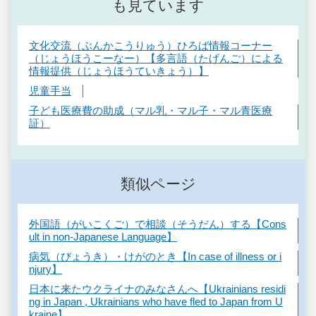
も見ています
文化交流（ぶんかこうりゅう）ひろば情報コーナー
（じょうほうこーなー）【多言語（たげんご）による
情報提供（じょうほうていきょう）】
児童手当
子ども医療費の助成（マル乳・マル子・マル青医療
証）
類似ページ
外国語（がいこくご）で相談（そうだん）する【Cons
ult in non-Japanese Language】
病気（びょうき）・けがのとき【In case of illness or i
njury】
日本に来たウクライナのみなさんへ【Ukrainians residi
ng in Japan , Ukrainians who have fled to Japan from U
kraine】