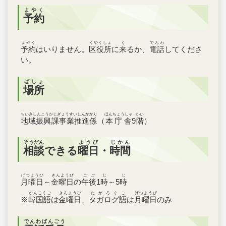
よやく
予約
よやく
くやくしょ
く
でんわ
予約
はいりません。
区役所
に
来
るか、
電話
してくださ
い。
ばしょ
場所
ちいきしんこうかじぎょうすいしんかかり
ほんちょうしゃ
かい
地域振興課事業推進係
（
本庁舎
9
階
）
そうだん
ようび
じかん
相談
できる
曜日
・
時間
げつようび
きんようび
ごご
じ
じ
月曜日
～
金曜日
の
午後
1
時
～5
時
かんこくご
きんようび
たがろぐご
げつようび
※
韓国語
は
金曜日
、
タガログ語
は
月曜日
のみ
でんわばんごう