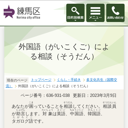
このページの本文へ移動
外国語（がいこくご）によ
る相談（そうだん）
トップページ
くらし・手続き
多文化共生（国際交
現在のページ
流）
外国語（がいこくご）による相談（そうだん）
ページ番号：636-931-038
更新日：2023年3月9日
こま
そうだん
そうだんいん
あなたが
困
っていることを
相談
してください。
相談員
じょげん
たいしょう
えいご
ちゅうごくご
かんこくご
が
助言
します。
対象
は
英語
、
中国語
、
韓国語
、
たがろぐご
タガログ語
です。