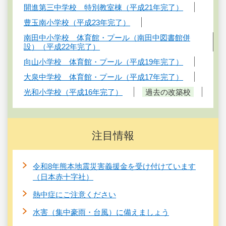
開進第三中学校 特別教室棟（平成21年完了）
豊玉南小学校（平成23年完了）
南田中小学校 体育館・プール（南田中図書館併
設）（平成22年完了）
向山小学校 体育館・プール（平成19年完了）
大泉中学校 体育館・プール（平成17年完了）
光和小学校（平成16年完了）
過去の改築校
注目情報
令和8年熊本地震災害義援金を受け付けています
（日本赤十字社）
熱中症にご注意ください
水害（集中豪雨・台風）に備えましょう