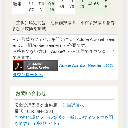
42.
43.
43.
1.5
確定
3,1
7,6
0,8
41.65
59
76
20
5
87
31
18
（注釈）確定前は、期日前投票者、不在者投票者を含
まない数値を掲載
PDF形式のファイルを開くには、Adobe Acrobat Read
er DC（旧Adobe Reader）が必要です。
お持ちでない方は、Adobe社から無償でダウンロード
できます。
Adobe Acrobat Reader DCの
ダウンロードへ
お問い合わせ
選挙管理委員会事務局
組織詳細へ
電話：03-5984-1399
この担当課にメールを送る（新しいウィンドウを開
きます）（外部サイト）