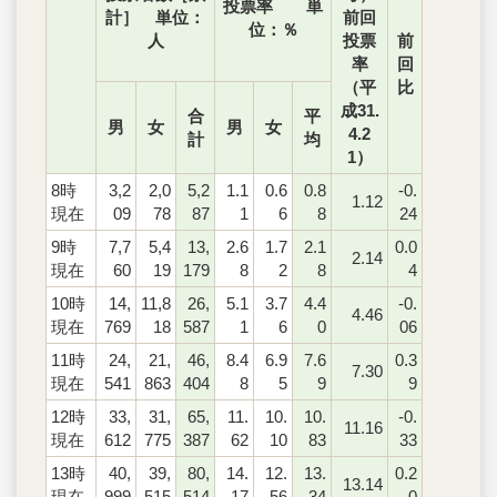
投票率 単
計］ 単位：
前回
位：％
人
投票
前
率
回
（平
比
成31.
合
平
男
女
男
女
4.2
計
均
1）
8時
3,2
2,0
5,2
1.1
0.6
0.8
-0.
1.12
現在
09
78
87
1
6
8
24
9時
7,7
5,4
13,
2.6
1.7
2.1
0.0
2.14
現在
60
19
179
8
2
8
4
10時
14,
11,8
26,
5.1
3.7
4.4
-0.
4.46
現在
769
18
587
1
6
0
06
11時
24,
21,
46,
8.4
6.9
7.6
0.3
7.30
現在
541
863
404
8
5
9
9
12時
33,
31,
65,
11.
10.
10.
-0.
11.16
現在
612
775
387
62
10
83
33
13時
40,
39,
80,
14.
12.
13.
0.2
13.14
現在
999
515
514
17
56
34
0