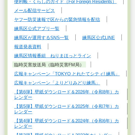
便利帳・くらしのガイド（For Foreign Residents）
メール配信サービス
ヤフー防災速報で区からの緊急情報を配信
練馬区公式アプリ一覧
練馬区が運用するSNS一覧
練馬区公式LINE
報道発表資料
練馬区情報番組 ねりまほっとライン
臨時災害放送局（臨時災害FM局）
広報キャンペーン「TOKYO とれたてシティ! 練馬」
広報キャンペーン「よりどりみどり練馬」
【第6弾】壁紙ダウンロード＆2026年（令和8年）カ
レンダー
【第5弾】壁紙ダウンロード＆2025年（令和7年）カ
レンダー
【第4弾】壁紙ダウンロード＆2024年（令和6年）カ
レンダー