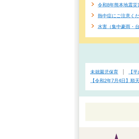
令和8年熊本地震災
熱中症にご注意く
水害（集中豪雨・
未就園児保育
【平
【令和2年7月4日】