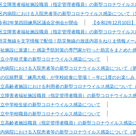
日】区立障害者福祉施設職員（指定管理者職員）の新型コロナウイルス
日】区内病院における入院患者等の新型コロナウイルス感染について（
】令和2年第四回練馬区議会定例会が閉会
【令和2年12月10
日】区立障害者福祉施設職員（指定管理者職員）の新型コロナウイルス
日】防災無線を文字情報で配信！防災無線の放送内容をねりま情報メ
】福祉施設に派遣した感染予防対策の専門家が行った助言をまとめた
】区立小学校児童の新型コロナウイルス感染について
】区内病院における入院患者等の新型コロナウイルス感染について（第
】幻の伝統野菜「練馬大根」が学校給食に登場！～年に1度のお楽し
】区立高齢者施設における利用者の新型コロナウイルス感染について（
】区立障害者福祉施設職員（指定管理者職員）の新型コロナウイルス
】区立中学校生徒の新型コロナウイルス感染について
】区立中学校職員の新型コロナウイルス感染について
】区立高齢者施設職員（指定管理者職員）の新型コロナウイルス感染
】区内病院における入院患者等の新型コロナウイルス感染について（第