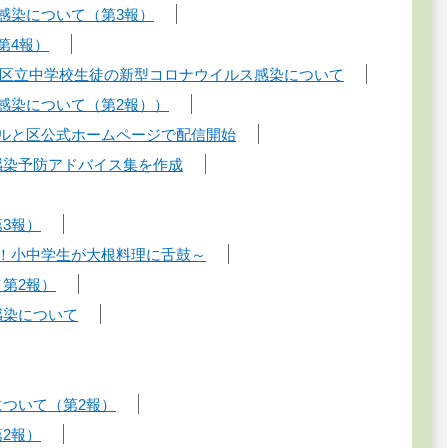
感染について（第3報）
第4報）
日】区立中学校生徒の新型コロナウイルス感染について
感染について（第2報））
ールと区公式ホームページで配信開始
感染予防アドバイス集を作成
3報）
み！小中学生が大根料理に舌鼓～
第2報）
感染について
について（第2報）
2報）