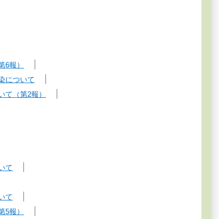
第6報）
染について
いて（第2報）
いて
いて
第5報）