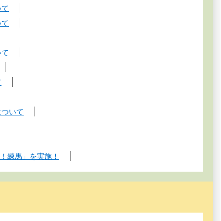
いて
いて
いて
て
について
ィ！練馬」を実施！