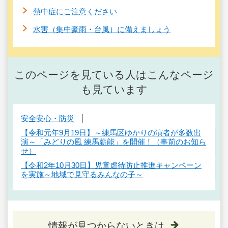
熱中症にご注意ください
水害（集中豪雨・台風）に備えましょう
このページを見ている人はこんなページ
も見ています
安全安心・防災
【令和元年9月19日】～練馬区ゆかりの演者が多数出
演～「みどりの風 練馬薪能」を開催！（事前のお知ら
せ）
【令和2年10月30日】児童虐待防止推進キャンペーン
を実施～地域で見守るみんなの子～
情報が見つからないときは