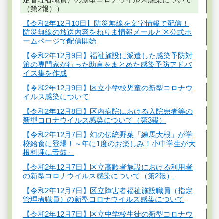
（第2報））
【令和2年12月10日】防災無線を文字情報で配信！
防災無線の放送内容をねりま情報メールと区公式ホ
ームページで配信開始
【令和2年12月9日】福祉施設に派遣した感染予防対
策の専門家が行った助言をまとめた感染予防アドバ
イス集を作成
【令和2年12月9日】区立小学校児童の新型コロナウ
イルス感染について
【令和2年12月8日】区内病院における入院患者等の
新型コロナウイルス感染について（第3報）
【令和2年12月7日】幻の伝統野菜「練馬大根」が学
校給食に登場！～年に1度のお楽しみ！小中学生が大
根料理に舌鼓～
【令和2年12月7日】区立高齢者施設における利用者
の新型コロナウイルス感染について（第2報）
【令和2年12月7日】区立障害者福祉施設職員（指定
管理者職員）の新型コロナウイルス感染について
【令和2年12月7日】区立中学校生徒の新型コロナウ