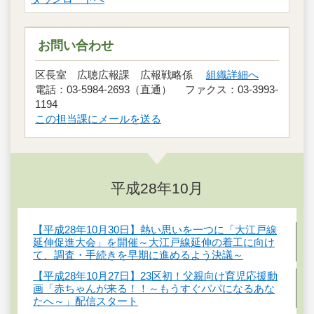
お問い合わせ
区長室 広聴広報課 広報戦略係
組織詳細へ
電話：03-5984-2693（直通） ファクス：03-3993-
1194
この担当課にメールを送る
平成28年10月
【平成28年10月30日】熱い思いを一つに「大江戸線
延伸促進大会」を開催～大江戸線延伸の着工に向け
て、調査・手続きを早期に進めるよう決議～
【平成28年10月27日】23区初！父親向け育児応援動
画「赤ちゃんが来る！！～もうすぐパパになるあな
たへ～」配信スタート