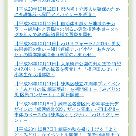
【平成28年10月12日】都内初！介護人材確保のため
に介護施設へ専門アドバイザーを派遣！
【平成28年10月12日】自治体を越えた地域のチカ
ラ！～練馬区と豊島区の明るい選挙推進委員～タッ
グを組んで衆議院議員補欠選挙を周知
【平成28年10月11日】ねりまフォーラム2016～男女
共同参画の集い～NHK連続テレビ小説「あさが来
た」の脚本家講演会（事前のお知らせ）
【平成28年10月11日】大泉橋戸公園の田んぼで 待望
の稲刈り！～昔の風景を復元した「橋戸田んぼ」で
小学生が収穫体験～
【平成28年10月11日】練馬区独立70周年プレイベン
ト「みどりの風 練馬薪能」を初開催！～「みどりの
風 区民コンサート」も同日開催～
【平成28年10月8日】練馬区名誉区民 松本零士氏デ
ザインの「銀河鉄道999デザイン電車」が再出発!!～
車体のベース色は練馬区オリジナル「ねりまグリー
ン」～
【平成28年10月7日】練馬の秋を盛り上げる「より
どりみどり」なイベントを開催！ 第39回練馬まつ