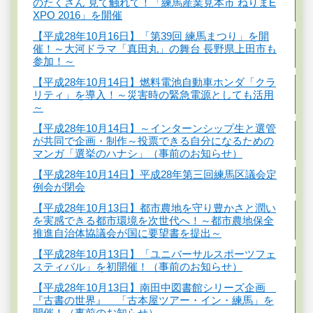
のたくさん 見て触れて！「練馬産業見本市 ねりまE
XPO 2016」を開催
【平成28年10月16日】「第39回 練馬まつり」を開
催！～大河ドラマ「真田丸」の舞台 長野県上田市も
参加！～
【平成28年10月14日】燃料電池自動車ホンダ「クラ
リティ」を導入！～災害時の緊急電源としても活用
～
【平成28年10月14日】～インターンシップ生と選管
が共同で企画・制作～投票できる自分になるための
マンガ「選挙のハナシ」（事前のお知らせ）
【平成28年10月14日】平成28年第三回練馬区議会定
例会が閉会
【平成28年10月13日】都市農地を守り豊かさと潤い
を実感できる都市環境を次世代へ！～都市農地保全
推進自治体協議会が国に要望書を提出～
【平成28年10月13日】「ユニバーサルスポーツフェ
スティバル」を初開催！（事前のお知らせ）
【平成28年10月13日】南田中図書館シリーズ企画
『古書の世界』 「古本屋ツアー・イン・練馬」を
開催！（事前のお知らせ）