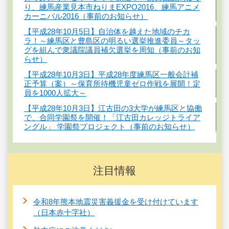
り、練馬産業見本市ねりまEXPO2016、練馬アニメ
カーニバル2016（事前のお知らせ）
【平成28年10月5日】自治体を越えた地域のチカ
ラ！～練馬区と豊島区の明るい選挙推進委員～タッ
グを組んで衆議院議員補欠選挙を周知（事前のお知
らせ）
【平成28年10月3日】平成28年度練馬区一般会計補
正予算（案）～保育所待機児童ゼロ作戦を展開！定
員を1000人拡大～
【平成28年10月3日】江古田の3大学が練馬区と協働
で、合同学園祭を開催！「江古田カレッジトライア
ングル」 学園祭プロジェクト（事前のお知らせ）
注目情報
令和8年熊本地震災害義援金を受け付けています
（日本赤十字社）