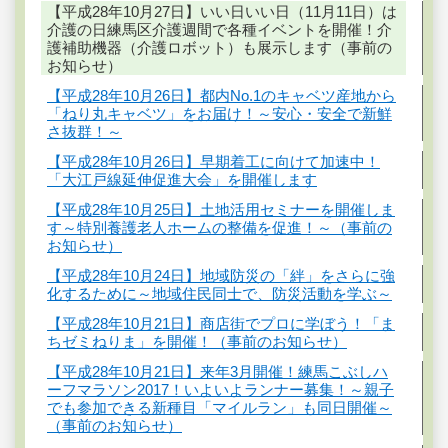
【平成28年10月27日】いい日いい日（11月11日）は
介護の日練馬区介護週間で各種イベントを開催！介
護補助機器（介護ロボット）も展示します（事前の
お知らせ）
【平成28年10月26日】都内No.1のキャベツ産地から
「ねり丸キャベツ」をお届け！～安心・安全で新鮮
さ抜群！～
【平成28年10月26日】早期着工に向けて加速中！
「大江戸線延伸促進大会」を開催します
【平成28年10月25日】土地活用セミナーを開催しま
す～特別養護老人ホームの整備を促進！～（事前の
お知らせ）
【平成28年10月24日】地域防災の「絆」をさらに強
化するために～地域住民同士で、防災活動を学ぶ～
【平成28年10月21日】商店街でプロに学ぼう！「ま
ちゼミねりま」を開催！（事前のお知らせ）
【平成28年10月21日】来年3月開催！練馬こぶしハ
ーフマラソン2017！いよいよランナー募集！～親子
でも参加できる新種目「マイルラン」も同日開催～
（事前のお知らせ）