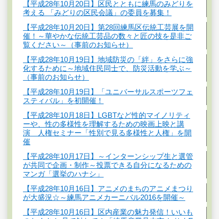
【平成28年10月20日】区民とともに練馬のみどりを
考える 「みどりの区民会議」の委員を募集！
【平成28年10月20日】第28回練馬区伝統工芸展を開
催！～華やかな伝統工芸品の数々と匠の技を是非ご
覧ください～（事前のお知らせ）
【平成28年10月19日】地域防災の「絆」をさらに強
化するために～地域住民同士で、防災活動を学ぶ～
（事前のお知らせ）
【平成28年10月19日】「ユニバーサルスポーツフェ
スティバル」を初開催！
【平成28年10月18日】LGBTなど性的マイノリティ
ーや、性の多様性を理解するための映画上映と講
演 人権セミナー「性別で見る多様性と人権」を開
催
【平成28年10月17日】～インターンシップ生と選管
が共同で企画・制作～投票できる自分になるための
マンガ「選挙のハナシ」
【平成28年10月16日】アニメのまちのアニメまつり
が大盛況☆～練馬アニメカーニバル2016を開催～
【平成28年10月16日】区内産業の魅力発信！いいも