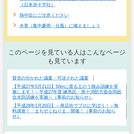
（日本赤十字社）
熱中症にご注意ください
水害（集中豪雨・台風）に備えましょう
このページを見ている人はこんなページ
も見ています
賛否の分かれた議案・可決された議案
【平成27年5月21日】50mに渡る土のう積み訓練を実
施します！～平成27年度 練馬区・第十消防方面合同総
合水防訓練を実施～（事前のお知らせ）
【平成28年1月20日】～商店街でプロに学ぼう！～無
料講座！「まちゼミねりま」開催！（事前のお知ら
せ）