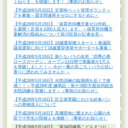
ミねりま」を開催します！（事前のお知らせ）
【平成28年5月20日】災害時ペット管理ボランティ
アを募集～震災関連死をゼロにするために～
【平成28年5月19日】「保育所待機児童ゼロ作戦」
を展開！定員を1000人拡大します。～保育所待機児
童解消の取組みについて前川区長が記者会見～
【平成28年5月19日】18歳選挙権スタート！参議院
議員選挙に向けて18歳選挙啓発サポーターを募集！
【平成28年5月19日】新たなバラの名所「四季の香
ローズガーデン」オープン11日間で来園者が1万人
を突破しました！～ 今が一番の見ごろ！バラの甘い
香りに誘われてみませんか ～
【平成28年5月18日】水防訓練の臨場感を近くで体
感！！～平成28年度 練馬区・第十消防方面合同総合
水防訓練を実施します～（事前のお知らせ）
【平成28年5月16日】区立保育園における給食パン
への異物混入について
【平成28年5月16日】高層団地に囲まれた公園の水
田で小学生が田植えを体験！（事前のお知らせ）
【平成28年5月14日】「第34回練馬こどもまつり」