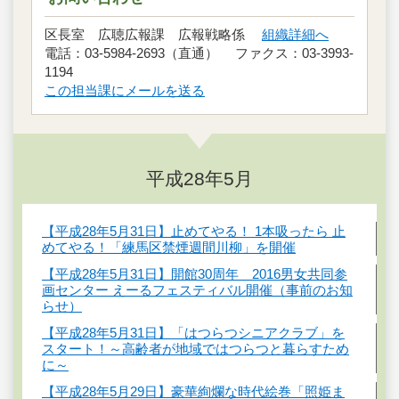
区長室 広聴広報課 広報戦略係
組織詳細へ
電話：03-5984-2693（直通） ファクス：03-3993-
1194
この担当課にメールを送る
平成28年5月
【平成28年5月31日】止めてやる！ 1本吸ったら 止
めてやる！「練馬区禁煙週間川柳」を開催
【平成28年5月31日】開館30周年 2016男女共同参
画センター えーるフェスティバル開催（事前のお知
らせ）
【平成28年5月31日】「はつらつシニアクラブ」を
スタート！～高齢者が地域ではつらつと暮らすため
に～
【平成28年5月29日】豪華絢爛な時代絵巻「照姫ま