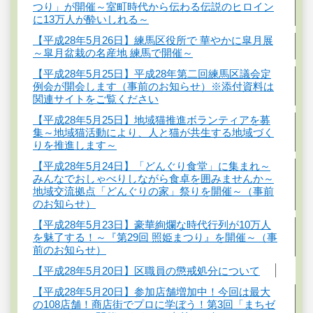
つり」が開催～室町時代から伝わる伝説のヒロイン
に13万人が酔いしれる～
【平成28年5月26日】練馬区役所で 華やかに皐月展
～皐月盆栽の名産地 練馬で開催～
【平成28年5月25日】平成28年第二回練馬区議会定
例会が開会します（事前のお知らせ）※添付資料は
関連サイトをご覧ください
【平成28年5月25日】地域猫推進ボランティアを募
集～地域猫活動により、人と猫が共生する地域づく
りを推進します～
【平成28年5月24日】「どんぐり食堂」に集まれ～
みんなでおしゃべりしながら食卓を囲みませんか～
地域交流拠点「どんぐりの家」祭りを開催～（事前
のお知らせ）
【平成28年5月23日】豪華絢爛な時代行列が10万人
を魅了する！～『第29回 照姫まつり』を開催～（事
前のお知らせ）
【平成28年5月20日】区職員の懲戒処分について
【平成28年5月20日】参加店舗増加中！今回は最大
の108店舗！商店街でプロに学ぼう！第3回「まちゼ