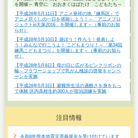
を開催～ 青空に おおきくはばたけ こどもたち～
【平成28年5月11日】アニメ発祥の地『練馬区』で
アニメ尽くしの一日を堪能しよう！～「アニメプロ
ジェクトin大泉2016」を開催します～（事前のお知
らせ）
【平成28年5月10日】遊ぼう！作ろう！発表しよ
う！みんなで行こうよ！ こどもまつり！～「第34回
練馬こどもまつり」を開催します～（事前のお知ら
せ）
【平成28年5月8日】母の日に広がるピンクリボンの
輪～フラワーショップで乳がん検診の啓発キャンペ
ーンを実施
【平成28年5月3日】避難所生活の過酷さを身をもっ
て体験 区内高校生約300人が宿泊訓練を実施
注目情報
令和8年熊本地震災害義援金を受け付けています