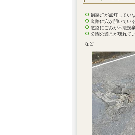
街路灯が点灯してい
道路に穴が開いてい
道路にごみが不法投
公園の遊具が壊れて
など