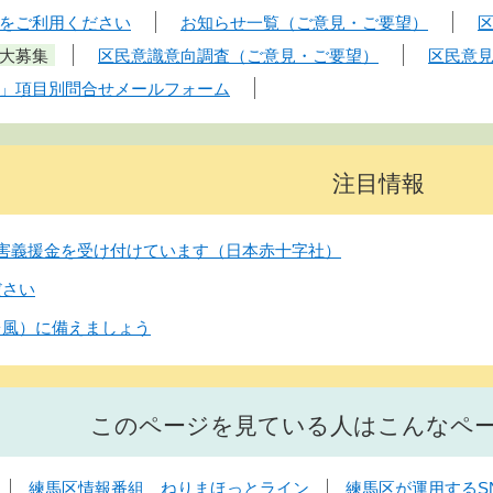
をご利用ください
お知らせ一覧（ご意見・ご要望）
大募集
区民意識意向調査（ご意見・ご要望）
区民意
」項目別問合せメールフォーム
注目情報
害義援金を受け付けています（日本赤十字社）
ださい
台風）に備えましょう
このページを見ている人はこんなペ
練馬区情報番組 ねりまほっとライン
練馬区が運用するS