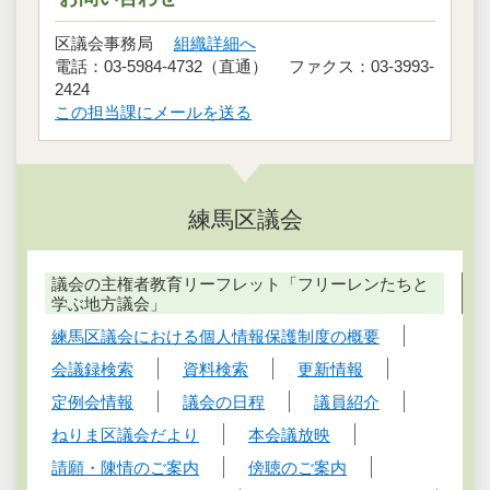
区議会事務局
組織詳細へ
電話：03-5984-4732（直通） ファクス：03-3993-
2424
この担当課にメールを送る
練馬区議会
議会の主権者教育リーフレット「フリーレンたちと
学ぶ地方議会」
練馬区議会における個人情報保護制度の概要
会議録検索
資料検索
更新情報
定例会情報
議会の日程
議員紹介
ねりま区議会だより
本会議放映
請願・陳情のご案内
傍聴のご案内