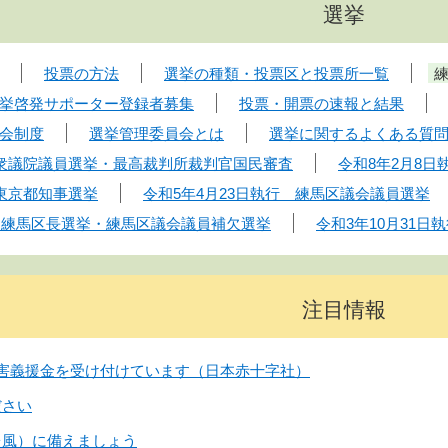
選挙
投票の方法
選挙の種類・投票区と投票所一覧
挙啓発サポーター登録者募集
投票・開票の速報と結果
会制度
選挙管理委員会とは
選挙に関するよくある質
 衆議院議員選挙・最高裁判所裁判官国民審査
令和8年2月8
 東京都知事選挙
令和5年4月23日執行 練馬区議会議員選挙
行 練馬区長選挙・練馬区議会議員補欠選挙
令和3年10月31
注目情報
害義援金を受け付けています（日本赤十字社）
ださい
台風）に備えましょう