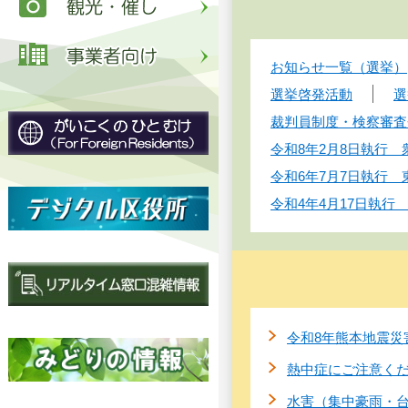
お知らせ一覧（選挙）
選挙啓発活動
選
裁判員制度・検察審査
令和8年2月8日執行
令和6年7月7日執行
令和4年4月17日執
令和8年熊本地震災
熱中症にご注意く
水害（集中豪雨・