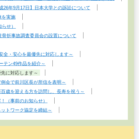
成26年9月17日】日本大学との訴訟について
練を実施
知らせ）
児童骨折事故調査委員会の設置について
と安全・安心を最優先に対応します～
ーテン49作品を紹介～
優先に対応します～
定例会で前川区長が所信を表明～
新百歳を迎える方を訪問し、長寿を祝う～
察！（事前のお知らせ）
ネットワーク協定を締結～