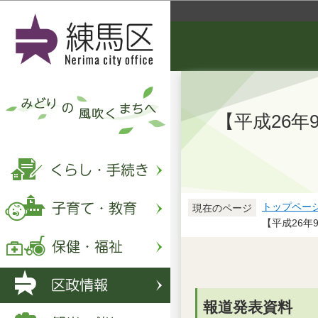
【平成26
トップペー
現在のページ
【平成26
報道発表資料