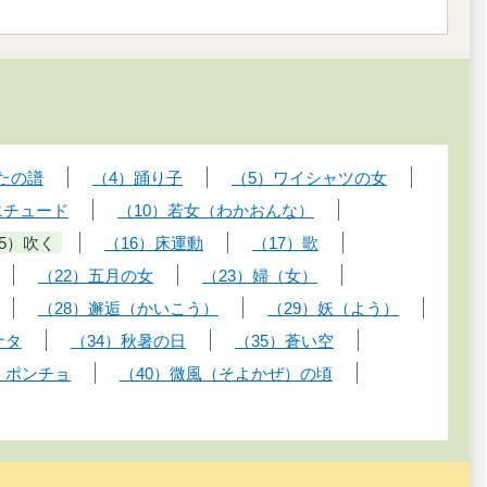
たの譜
（4）踊り子
（5）ワイシャツの女
エチュード
（10）若女（わかおんな）
15）吹く
（16）床運動
（17）歌
（22）五月の女
（23）婦（女）
（28）邂逅（かいこう）
（29）妖（よう）
ナタ
（34）秋暑の日
（35）蒼い空
）ポンチョ
（40）微風（そよかぜ）の頃