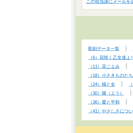
この担当課にメールを
彫刻データ一覧
（6）花咲く乙女達よ
（11）花ごよみ
（18）小さきものたち
（24）猫と女
（
（30）陽（よう）
（36）愛と平和
（41）やさしさにつ