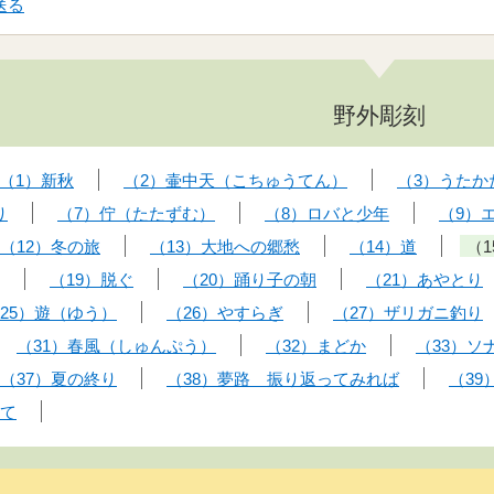
送る
野外彫刻
（1）新秋
（2）壷中天（こちゅうてん）
（3）うたか
り
（7）佇（たたずむ）
（8）ロバと少年
（9）
（12）冬の旅
（13）大地への郷愁
（14）道
（
（19）脱ぐ
（20）踊り子の朝
（21）あやとり
25）遊（ゆう）
（26）やすらぎ
（27）ザリガニ釣り
（31）春風（しゅんぷう）
（32）まどか
（33）ソ
（37）夏の終り
（38）夢路 振り返ってみれば
（39
いて