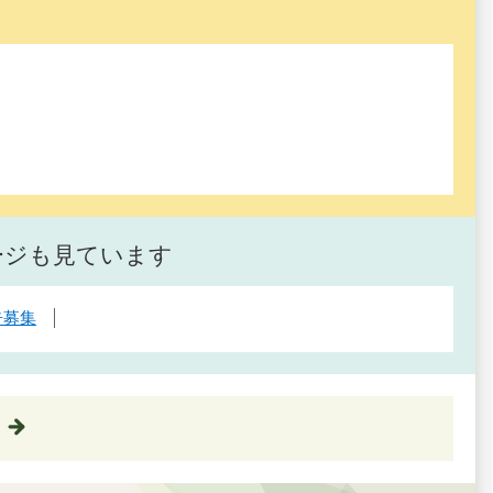
ージも見ています
告募集