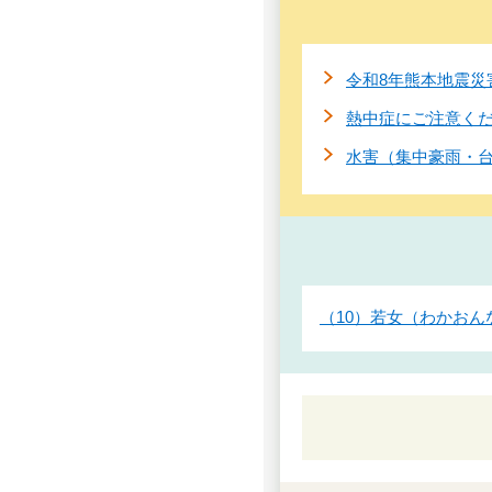
令和8年熊本地震災
熱中症にご注意く
水害（集中豪雨・
（10）若女（わかおん