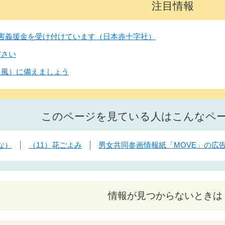
注目情報
害義援金を受け付けています（日本赤十字社）
ださい
台風）に備えましょう
このページを見ている人はこんなペ
な）
（11）花ごよみ
男女共同参画情報紙「MOVE」の広
情報が見つからないときは