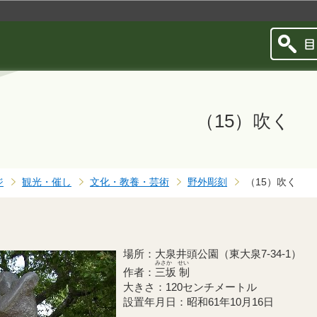
このページの本文へ移動
（15）吹く
ジ
観光・催し
文化・教養・芸術
野外彫刻
（15）吹く
場所：大泉井頭公園（東大泉7-34-1）
みさか せい
作者：
三坂 制
大きさ：120センチメートル
設置年月日：昭和61年10月16日