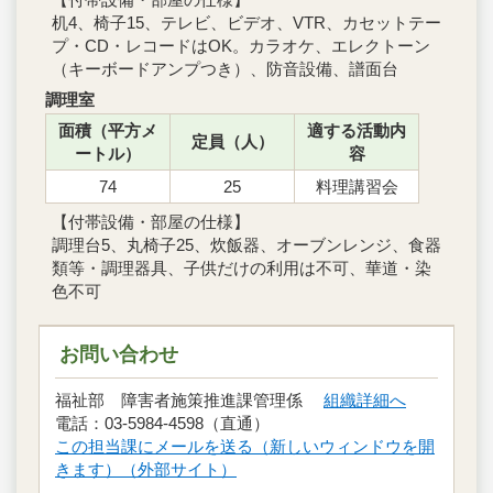
机4、椅子15、テレビ、ビデオ、VTR、カセットテー
プ・CD・レコードはOK。カラオケ、エレクトーン
（キーボードアンプつき）、防音設備、譜面台
調理室
面積（平方メ
適する活動内
定員（人）
ートル）
容
74
25
料理講習会
【付帯設備・部屋の仕様】
調理台5、丸椅子25、炊飯器、オーブンレンジ、食器
類等・調理器具、子供だけの利用は不可、華道・染
色不可
お問い合わせ
福祉部 障害者施策推進課管理係
組織詳細へ
電話：03-5984-4598（直通）
この担当課にメールを送る（新しいウィンドウを開
きます）（外部サイト）