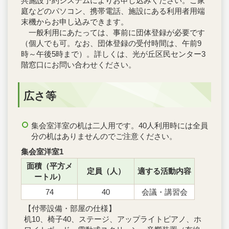
共施設予約システムによりお申し込みください。ご家
庭などのパソコン、携帯電話、施設にある利用者用端
末機からお申し込みできます。
一般利用にあたっては、事前に団体登録が必要です
（個人でも可。なお、団体登録の受付時間は、午前9
時～午後5時まで）。詳しくは、光が丘区民センター3
階窓口にお問い合わせください。
広さ等
集会室洋室の机は二人用です。40人利用時には全員
分の机はありませんのでご注意ください。
集会室洋室1
面積（平方メ
定員（人）
適する活動内容
ートル）
74
40
会議・講習会
【付帯設備・部屋の仕様】
机10、椅子40、ステージ、アップライトピアノ、ホ