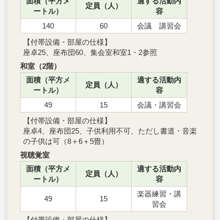
面積（平方メ
適する活動内
定員（人）
ートル）
容
140
60
会議 講習会
【付帯設備・部屋の仕様】
座卓25、座布団60、集会室和室1・2参照
和室（2階）
面積（平方メ
適する活動内
定員（人）
ートル）
容
49
15
会議・講習会
【付帯設備・部屋の仕様】
座卓4、座布団25、子供利用不可、ただし書道・音楽
の子供は可（8＋6＋5畳）
視聴覚室
面積（平方メ
適する活動内
定員（人）
ートル）
容
楽器練習・講
49
15
習会
【付帯設備・部屋の仕様】