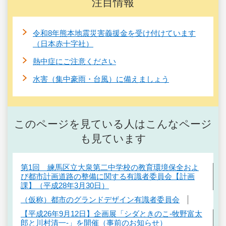
注目情報
令和8年熊本地震災害義援金を受け付けています
（日本赤十字社）
熱中症にご注意ください
水害（集中豪雨・台風）に備えましょう
このページを見ている人はこんなページ
も見ています
第1回 練馬区立大泉第二中学校の教育環境保全およ
び都市計画道路の整備に関する有識者委員会【計画
課】（平成28年3月30日）
（仮称）都市のグランドデザイン有識者委員会
【平成26年9月12日】企画展「シダときのこ‐牧野富太
郎と川村清一‐」を開催（事前のお知らせ）